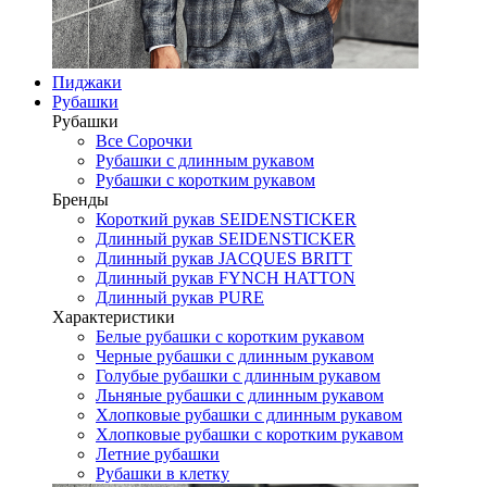
Пиджаки
Рубашки
Рубашки
Все Сорочки
Рубашки с длинным рукавом
Рубашки с коротким рукавом
Бренды
Короткий рукав SEIDENSTICKER
Длинный рукав SEIDENSTICKER
Длинный рукав JAСQUES BRITT
Длинный рукав FYNCH HATTON
Длинный рукав PURE
Характеристики
Белые рубашки с коротким рукавом
Черные рубашки с длинным рукавом
Голубые рубашки с длинным рукавом
Льняные рубашки с длинным рукавом
Хлопковые рубашки с длинным рукавом
Хлопковые рубашки с коротким рукавом
Летние рубашки
Рубашки в клетку