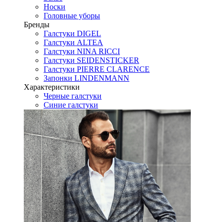
Носки
Головные уборы
Бренды
Галстуки DIGEL
Галстуки ALTEA
Галстуки NINA RICCI
Галстуки SEIDENSTICKER
Галстуки PIERRE CLARENCE
Запонки LINDENMANN
Характеристики
Черные галстуки
Синие галстуки