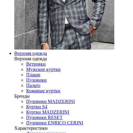
Верхняя одежда
Верхняя одежда
Ветровки
Мужские куртки
Плащи
Пуховики
Пальто
Кожаные куртки
Бренды
Пуховики MADZERINI
Куртки S4
Куртки MADZERINI
Пуховики RESET
Пуховики ENRICO CERINI
Характеристики