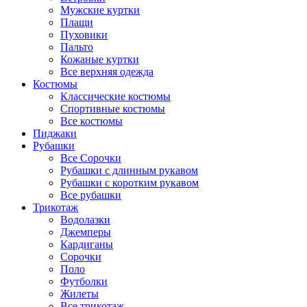
Мужские куртки
Плащи
Пуховики
Пальто
Кожаные куртки
Все верхняя одежда
Костюмы
Классические костюмы
Спортивные костюмы
Все костюмы
Пиджаки
Рубашки
Все Сорочки
Рубашки с длинным рукавом
Рубашки с коротким рукавом
Все рубашки
Трикотаж
Водолазки
Джемперы
Кардиганы
Сорочки
Поло
Футболки
Жилеты
Все трикотаж