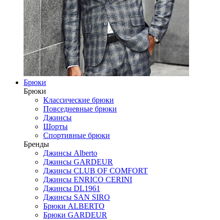
Брюки
Брюки
Классические брюки
Повседневные брюки
Джинсы
Шорты
Спортивные брюки
Бренды
Джинсы Alberto
Джинсы GARDEUR
Джинсы CLUB OF COMFORT
Джинсы ENRICO CERINI
Джинсы DL1961
Джинсы SAN SIRO
Брюки ALBERTO
Брюки GARDEUR