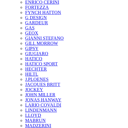
ENRICO CERINI
FORTEZZA
FYNCH HATTON
G DESIGN
GARDEUR
GAS
GEOX
GIANNI STEFANO
GILL MORROW
GIPSY
GIUGIARO
HATICO
HATICO SPORT
HECHTER
HILTL
J.PLOENES
JAСQUES BRITT
JOCKEY
JOHN MILLER
JONAS HANWAY
LARIO COVALDI
LINDENMANN
LLOYD
MABRUN
MADZERINI