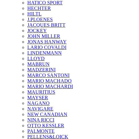
HATICO SPORT
HECHTER
HILTL
J.PLOENES
JAСQUES BRITT
JOCKEY
JOHN MILLER
JONAS HANWAY
LARIO COVALDI
LINDENMANN
LLOYD
MABRUN
MADZERINI
MARCO SANTONI
MARIO MACHADO
MARIO MACHARDI
MAURITIUS
MAYSER
NAGANO
NAVIGARE
NEW CANADIAN
NINA RICCI
OTTO KESSLER
PALMONTE
PELLENS&LOICK