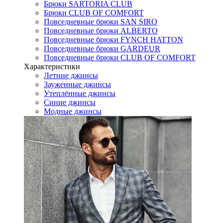
Брюки SARTORIA CLUB
Брюки CLUB OF COMFORT
Повседневные брюки SAN SIRO
Повседневные брюки ALBERTO
Повседневные брюки FYNCH HATTON
Повседневные брюки GARDEUR
Повседневные брюки CLUB OF COMFORT
Характеристики
Летние джинсы
Зауженные джинсы
Утеплённые джинсы
Синие джинсы
Модные джинсы