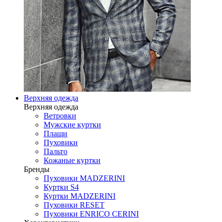
Верхняя одежда
Верхняя одежда
Ветровки
Мужские куртки
Плащи
Пуховики
Пальто
Кожаные куртки
Бренды
Пуховики MADZERINI
Куртки S4
Куртки MADZERINI
Пуховики RESET
Пуховики ENRICO CERINI