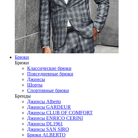
Брюки
Брюки
Классические брюки
Повседневные брюки
Джинсы
Шорты
Спортивные брюки
Бренды
Джинсы Alberto
Джинсы GARDEUR
Джинсы CLUB OF COMFORT
Джинсы ENRICO CERINI
Джинсы DL1961
Джинсы SAN SIRO
Брюки ALBERTO