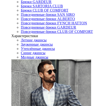
Брюки GARDEUR
Брюки SARTORIA CLUB
Брюки CLUB OF COMFORT
Повседневные брюки SAN SIRO
Повседневные брюки ALBERTO
Повседневные брюки FYNCH HATTON
Повседневные брюки GARDEUR
Повседневные брюки CLUB OF COMFORT
Характеристики
Летние джинсы
Зауженные джинсы
Утеплённые джинсы
Синие джинсы
Модные джинсы