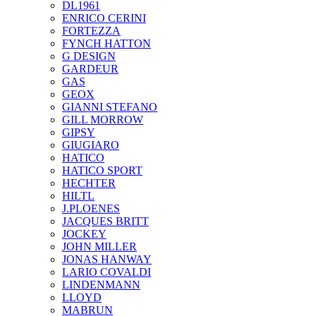
DL1961
ENRICO CERINI
FORTEZZA
FYNCH HATTON
G DESIGN
GARDEUR
GAS
GEOX
GIANNI STEFANO
GILL MORROW
GIPSY
GIUGIARO
HATICO
HATICO SPORT
HECHTER
HILTL
J.PLOENES
JAСQUES BRITT
JOCKEY
JOHN MILLER
JONAS HANWAY
LARIO COVALDI
LINDENMANN
LLOYD
MABRUN