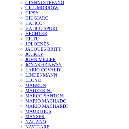
GIANNI STEFANO
GILL MORROW
GIPSY
GIUGIARO
HATICO
HATICO SPORT
HECHTER
HILTL
J.PLOENES
JAСQUES BRITT
JOCKEY
JOHN MILLER
JONAS HANWAY
LARIO COVALDI
LINDENMANN
LLOYD
MABRUN
MADZERINI
MARCO SANTONI
MARIO MACHADO
MARIO MACHARDI
MAURITIUS
MAYSER
NAGANO
NAVIGARE