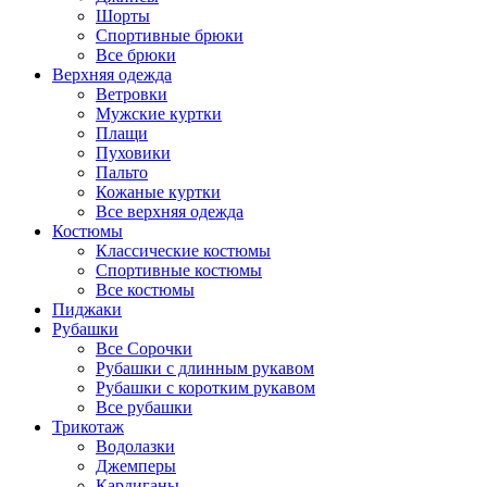
Шорты
Спортивные брюки
Все брюки
Верхняя одежда
Ветровки
Мужские куртки
Плащи
Пуховики
Пальто
Кожаные куртки
Все верхняя одежда
Костюмы
Классические костюмы
Спортивные костюмы
Все костюмы
Пиджаки
Рубашки
Все Сорочки
Рубашки с длинным рукавом
Рубашки с коротким рукавом
Все рубашки
Трикотаж
Водолазки
Джемперы
Кардиганы