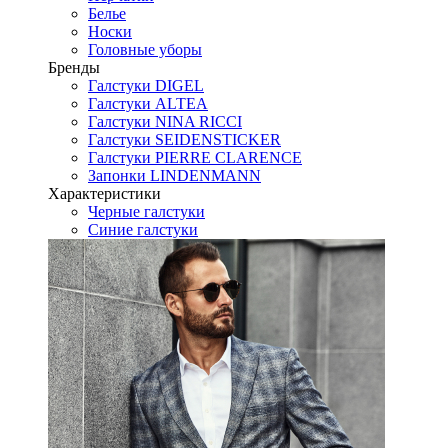
Белье
Носки
Головные уборы
Бренды
Галстуки DIGEL
Галстуки ALTEA
Галстуки NINA RICCI
Галстуки SEIDENSTICKER
Галстуки PIERRE CLARENCE
Запонки LINDENMANN
Характеристики
Черные галстуки
Синие галстуки