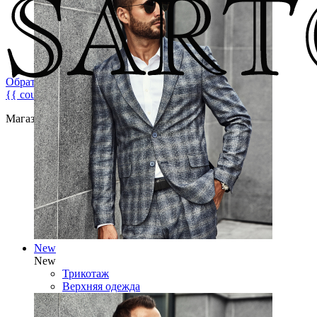
Обратная связь
{{ count }}
Магазин брендовой мужской одежды
New
New
Трикотаж
Верхняя одежда