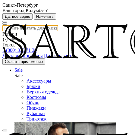
Санкт-Петербург
Ваш город Колумбус?
Да, всё верно
Изменить
Регион
{{index}}
Город
8 (800) 333 71 30
Доставка
Контакты
Полезно знать
Скачать приложение
Sale
Sale
Аксессуары
Брюки
Верхняя одежда
Костюмы
Обувь
Пиджаки
Рубашки
Трикотаж