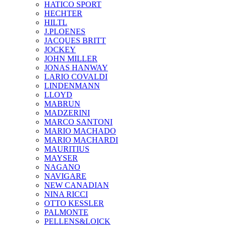
HATICO SPORT
HECHTER
HILTL
J.PLOENES
JAСQUES BRITT
JOCKEY
JOHN MILLER
JONAS HANWAY
LARIO COVALDI
LINDENMANN
LLOYD
MABRUN
MADZERINI
MARCO SANTONI
MARIO MACHADO
MARIO MACHARDI
MAURITIUS
MAYSER
NAGANO
NAVIGARE
NEW CANADIAN
NINA RICCI
OTTO KESSLER
PALMONTE
PELLENS&LOICK