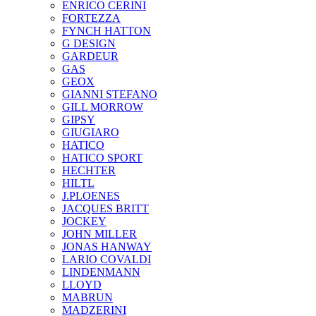
ENRICO CERINI
FORTEZZA
FYNCH HATTON
G DESIGN
GARDEUR
GAS
GEOX
GIANNI STEFANO
GILL MORROW
GIPSY
GIUGIARO
HATICO
HATICO SPORT
HECHTER
HILTL
J.PLOENES
JAСQUES BRITT
JOCKEY
JOHN MILLER
JONAS HANWAY
LARIO COVALDI
LINDENMANN
LLOYD
MABRUN
MADZERINI