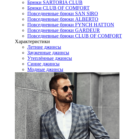
Брюки SARTORIA CLUB
Брюки CLUB OF COMFORT
Повседневные брюки SAN SIRO
Повседневные брюки ALBERTO
Повседневные брюки FYNCH HATTON
Повседневные брюки GARDEUR
Повседневные брюки CLUB OF COMFORT
Характеристики
Летние джинсы
Зауженные джинсы
Утеплённые джинсы
Синие джинсы
Модные джинсы