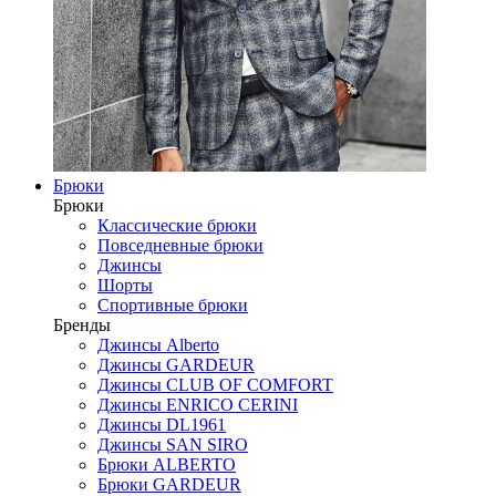
Брюки
Брюки
Классические брюки
Повседневные брюки
Джинсы
Шорты
Спортивные брюки
Бренды
Джинсы Alberto
Джинсы GARDEUR
Джинсы CLUB OF COMFORT
Джинсы ENRICO CERINI
Джинсы DL1961
Джинсы SAN SIRO
Брюки ALBERTO
Брюки GARDEUR