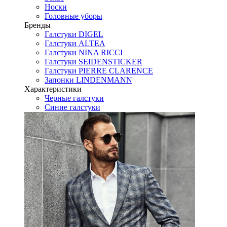
Носки
Головные уборы
Бренды
Галстуки DIGEL
Галстуки ALTEA
Галстуки NINA RICCI
Галстуки SEIDENSTICKER
Галстуки PIERRE CLARENCE
Запонки LINDENMANN
Характеристики
Черные галстуки
Синие галстуки