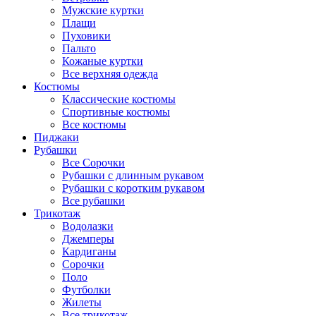
Мужские куртки
Плащи
Пуховики
Пальто
Кожаные куртки
Все верхняя одежда
Костюмы
Классические костюмы
Спортивные костюмы
Все костюмы
Пиджаки
Рубашки
Все Сорочки
Рубашки с длинным рукавом
Рубашки с коротким рукавом
Все рубашки
Трикотаж
Водолазки
Джемперы
Кардиганы
Сорочки
Поло
Футболки
Жилеты
Все трикотаж