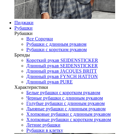
Пиджаки
Рубашки
Рубашки
Все Сорочки
Рубашки с длинным рукавом
Рубашки с коротким рукавом
Бренды
Короткий рукав SEIDENSTICKER
Длинный рукав SEIDENSTICKER
Длинный рукав JAСQUES BRITT
Длинный рукав FYNCH HATTON
Длинный рукав PURE
Характеристики
Белые рубашки с коротким рукавом
Черные рубашки с длинным рукавом
Голубые рубашки с длинным рукавом
Льняные рубашки с длинным рукавом
Хлопковые рубашки с длинным рукавом
Хлопковые рубашки с коротким рукавом
Летние рубашки
Рубашки в клетку