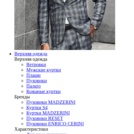
Верхняя одежда
Верхняя одежда
Ветровки
Мужские куртки
Плащи
Пуховики
Пальто
Кожаные куртки
Бренды
Пуховики MADZERINI
Куртки S4
Куртки MADZERINI
Пуховики RESET
Пуховики ENRICO CERINI
Характеристики