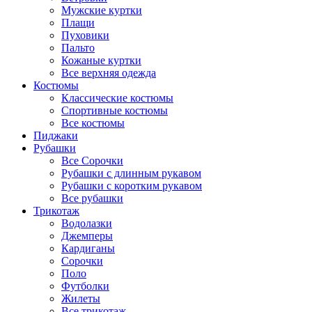
Мужские куртки
Плащи
Пуховики
Пальто
Кожаные куртки
Все верхняя одежда
Костюмы
Классические костюмы
Спортивные костюмы
Все костюмы
Пиджаки
Рубашки
Все Сорочки
Рубашки с длинным рукавом
Рубашки с коротким рукавом
Все рубашки
Трикотаж
Водолазки
Джемперы
Кардиганы
Сорочки
Поло
Футболки
Жилеты
Все трикотаж