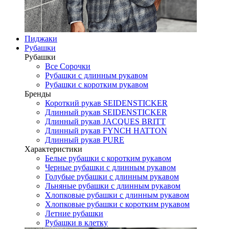
Пиджаки
Рубашки
Рубашки
Все Сорочки
Рубашки с длинным рукавом
Рубашки с коротким рукавом
Бренды
Короткий рукав SEIDENSTICKER
Длинный рукав SEIDENSTICKER
Длинный рукав JAСQUES BRITT
Длинный рукав FYNCH HATTON
Длинный рукав PURE
Характеристики
Белые рубашки с коротким рукавом
Черные рубашки с длинным рукавом
Голубые рубашки с длинным рукавом
Льняные рубашки с длинным рукавом
Хлопковые рубашки с длинным рукавом
Хлопковые рубашки с коротким рукавом
Летние рубашки
Рубашки в клетку