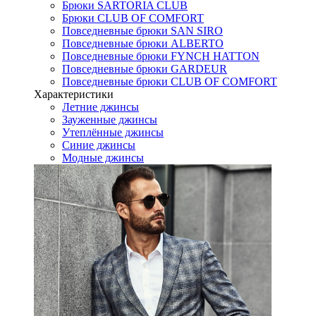
Брюки SARTORIA CLUB
Брюки CLUB OF COMFORT
Повседневные брюки SAN SIRO
Повседневные брюки ALBERTO
Повседневные брюки FYNCH HATTON
Повседневные брюки GARDEUR
Повседневные брюки CLUB OF COMFORT
Характеристики
Летние джинсы
Зауженные джинсы
Утеплённые джинсы
Синие джинсы
Модные джинсы