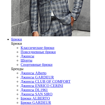
Брюки
Брюки
Классические брюки
Повседневные брюки
Джинсы
Шорты
Спортивные брюки
Бренды
Джинсы Alberto
Джинсы GARDEUR
Джинсы CLUB OF COMFORT
Джинсы ENRICO CERINI
Джинсы DL1961
Джинсы SAN SIRO
Брюки ALBERTO
Брюки GARDEUR