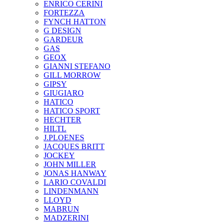
ENRICO CERINI
FORTEZZA
FYNCH HATTON
G DESIGN
GARDEUR
GAS
GEOX
GIANNI STEFANO
GILL MORROW
GIPSY
GIUGIARO
HATICO
HATICO SPORT
HECHTER
HILTL
J.PLOENES
JAСQUES BRITT
JOCKEY
JOHN MILLER
JONAS HANWAY
LARIO COVALDI
LINDENMANN
LLOYD
MABRUN
MADZERINI