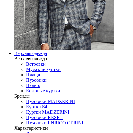
Верхняя одежда
Верхняя одежда
Ветровки
Мужские куртки
Плащи
Пуховики
Пальто
Кожаные куртки
Бренды
Пуховики MADZERINI
Куртки S4
Куртки MADZERINI
Пуховики RESET
Пуховики ENRICO CERINI
Характеристики