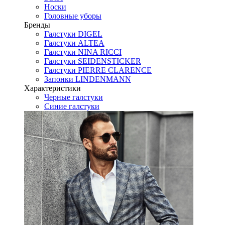
Носки
Головные уборы
Бренды
Галстуки DIGEL
Галстуки ALTEA
Галстуки NINA RICCI
Галстуки SEIDENSTICKER
Галстуки PIERRE CLARENCE
Запонки LINDENMANN
Характеристики
Черные галстуки
Синие галстуки