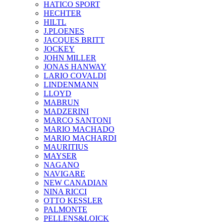
HATICO SPORT
HECHTER
HILTL
J.PLOENES
JAСQUES BRITT
JOCKEY
JOHN MILLER
JONAS HANWAY
LARIO COVALDI
LINDENMANN
LLOYD
MABRUN
MADZERINI
MARCO SANTONI
MARIO MACHADO
MARIO MACHARDI
MAURITIUS
MAYSER
NAGANO
NAVIGARE
NEW CANADIAN
NINA RICCI
OTTO KESSLER
PALMONTE
PELLENS&LOICK